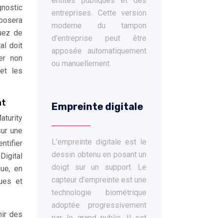
entités publiques et des
gnostic
entreprises. Cette version
eposera
moderne du tampon
quez de
d’entreprise peut être
al doit
apposée automatiquement
ier non
ou manuellement.
et les
nt
Empreinte digitale
aturity
sur une
L’empreinte digitale est le
ntifier
dessin obtenu en posant un
Digital
doigt sur un support. Le
ue, en
capteur d’empreinte est une
ues et
technologie biométrique
adoptée progressivement
nir des
par le grand public. Il est