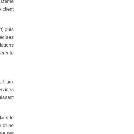
système
 client
t) puis
récises
lutions
hérente
ort aux
ervices
uissant
dans le
e d’une
uve par