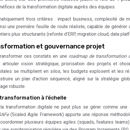
éfices de la transformation digitale auprès des équipes.
matiquement trois critères : impact business, complexité de 
nsi une première feuille de route réaliste, capable de générer 
ntiers plus structurants (refonte d’ERP, migration cloud, data plat
ansformation et gouvernance projet
e transformer ces constats en une
roadmap de transformation d
t articuler vision stratégique, priorisation des projets et choi
gitales se multiplient en silos, les budgets explosent et les ré
struire un plan d’action séquencé, aligné sur la stratégie glo
otage robuste.
transformation à l’échelle
e, la transformation digitale ne peut plus se gérer comme une
SAFe
(Scaled Agile Framework) apporte une réponse méthodol
e coordonner plusieurs équipes agiles (squads, features teams)
 une synchronisation régulière via des Program Increments (PI).