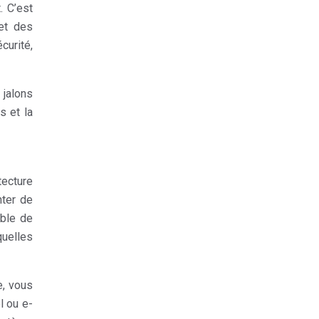
. C’est
 et des
curité,
 jalons
s et la
tecture
ter de
mble de
quelles
e, vous
l ou e-