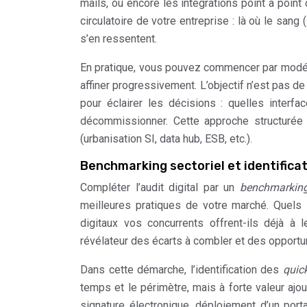
mails, ou encore les intégrations point à point 
circulatoire de votre entreprise : là où le sang
s’en ressentent.
En pratique, vous pouvez commencer par modélis
affiner progressivement. L’objectif n’est pas 
pour éclairer les décisions : quelles interf
décommissionner. Cette approche structurée f
(urbanisation SI, data hub, ESB, etc.).
Benchmarking sectoriel et identifica
Compléter l’audit digital par un
benchmarking
meilleures pratiques de votre marché. Quels
digitaux vos concurrents offrent-ils déjà à 
révélateur des écarts à combler et des opportun
Dans cette démarche, l’identification des
quic
temps et le périmètre, mais à forte valeur ajo
signature électronique, déploiement d’un porta