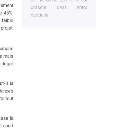
essment
présent dans notre
de 45%.
quotidien.
 faible
projet.
cations
es mais
 degré
t-il la
ndances
de tout
asse la
à court