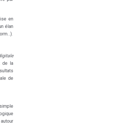
mise en
un élan
form…).
igitale
x de la
sultats
bale de
 simple
ogique
 autour