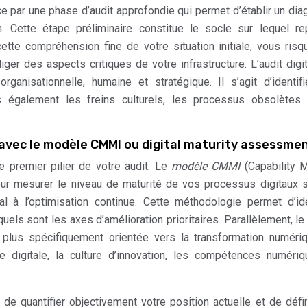
 par une phase d’audit approfondie qui permet d’établir un dia
n. Cette étape préliminaire constitue le socle sur lequel r
cette compréhension fine de votre situation initiale, vous ris
er des aspects critiques de votre infrastructure. L’audit digit
rganisationnelle, humaine et stratégique. Il s’agit d’identif
 également les freins culturels, les processus obsolètes 
 avec le modèle CMMI ou digital maturity assessme
le premier pilier de votre audit. Le
modèle CMMI
(Capability M
pour mesurer le niveau de maturité de vos processus digitaux 
ial à l’optimisation continue. Cette méthodologie permet d’ide
els sont les axes d’amélioration prioritaires. Parallèlement, le 
lus spécifiquement orientée vers la transformation numériq
 digitale, la culture d’innovation, les compétences numériq
e quantifier objectivement votre position actuelle et de défi