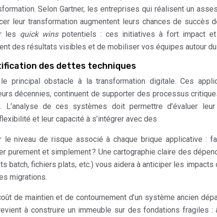
nsformation. Selon Gartner, les entreprises qui réalisent un ass
lancer leur transformation augmentent leurs chances de succès 
er les
quick wins
potentiels : ces initiatives à fort impact et
nt des résultats visibles et de mobiliser vos équipes autour du 
ification des dettes techniques
 principal obstacle à la transformation digitale. Ces appli
sieurs décennies, continuent de supporter des processus critiqu
. L’analyse de ces systèmes doit permettre d’évaluer leur
exibilité et leur capacité à s’intégrer avec des
r le niveau de risque associé à chaque brique applicative : fau
etirer purement et simplement ? Une cartographie claire des dépe
 batch, fichiers plats, etc.) vous aidera à anticiper les impacts 
des migrations.
coût de maintien et de contournement d’un système ancien dép
 revient à construire un immeuble sur des fondations fragiles : 