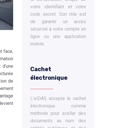
votre identifiant et votre
code secret. Son rôle est
de garantir un accès
sécurisé à votre compte en
ligne ou une application
mobile.
t face,
rmation
t d’une
Cachet
ucturée
électronique
tion de
gnement
antage
L’eIDAS accepte le cachet
evient
électronique comme
méthode pour sceller des
documents au nom des