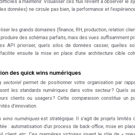
difficiles à maintenir. Visualiser ces flux revient à observer le 
 (les données) ne circule pas bien, la performance et l’expérience
er les grands domaines (finance, RH, production, relation clien
de produire des schémas parfaits, mais des vues suffisamment p
aces API prioriser, quels silos de données casser, quelles so
acilite ensuite la mise en place d’une architecture cible co
tion des quick wins numériques
 sectoriel
permet de positionner votre organisation par rapp
 sont les standards numériques dans votre secteur ? Quels s
leurs clients ou usagers ? Cette comparaison constitue un p
ités d’innovation.
k wins numériques
est stratégique. Il s’agit de projets limités 
utée : automatisation d’un process de back-office, mise en plac
il client, etc. Ces premières victoires jouent le rôle de « pre