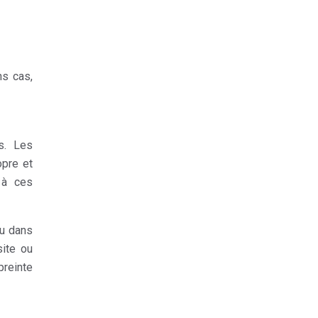
ns cas,
s. Les
opre et
 à ces
ou dans
site ou
reinte