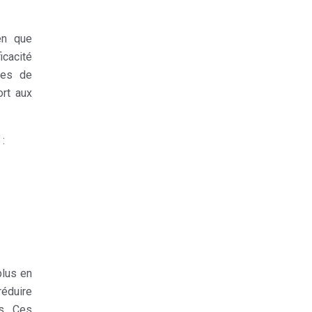
en que
icacité
ies de
ort aux
:
plus en
réduire
rs. Ces