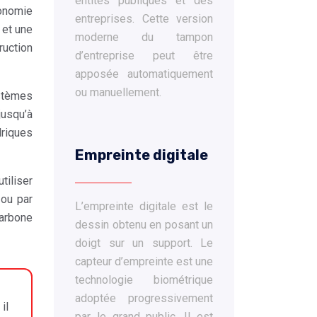
entités publiques et des
conomie
entreprises. Cette version
 et une
moderne du tampon
ruction
d’entreprise peut être
apposée automatiquement
ou manuellement.
ystèmes
jusqu’à
driques
Empreinte digitale
tiliser
 ou par
L’empreinte digitale est le
carbone
dessin obtenu en posant un
doigt sur un support. Le
capteur d’empreinte est une
technologie biométrique
adoptée progressivement
il
par le grand public. Il est