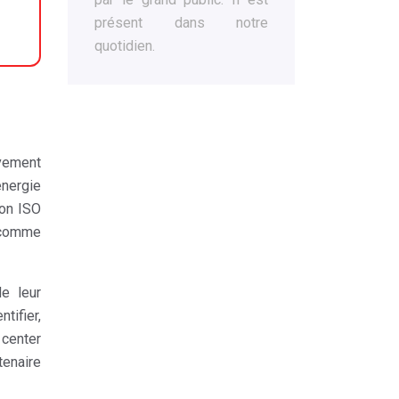
présent dans notre
quotidien.
ivement
énergie
ion ISO
 comme
e leur
tifier,
 center
tenaire