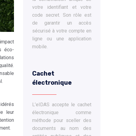
votre identifiant et votre
code secret. Son rôle est
de garantir un accès
sécurisé à votre compte en
ligne ou une application
 impact
mobile.
s éco-
ations
ualité.
Cachet
nsable
l.
électronique
sidérés
L’eIDAS accepte le cachet
e leur
électronique comme
tention
méthode pour sceller des
ment.
documents au nom des