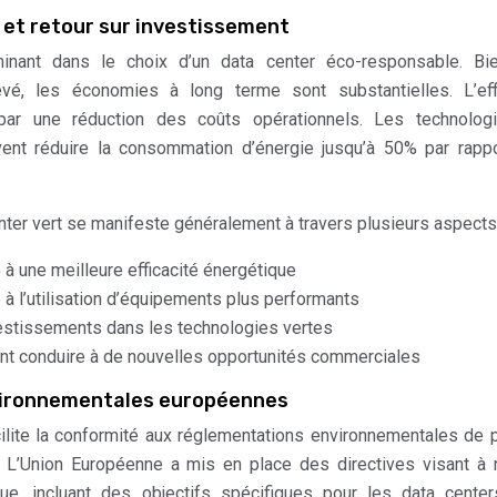
 et retour sur investissement
inant dans le choix d’un data center éco-responsable. Bi
levé, les économies à long terme sont substantielles. L’eff
 par une réduction des coûts opérationnels. Les technolog
ent réduire la consommation d’énergie jusqu’à 50% par rapp
nter vert se manifeste généralement à travers plusieurs aspects 
 à une meilleure efficacité énergétique
à l’utilisation d’équipements plus performants
vestissements dans les technologies vertes
ant conduire à de nouvelles opportunités commerciales
vironnementales européennes
ilite la conformité aux réglementations environnementales de 
 L’Union Européenne a mis en place des directives visant à 
ue, incluant des objectifs spécifiques pour les data cente