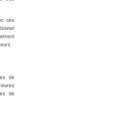
vec ces
ionner
agement
seurs.
mes de
rieures
mes de